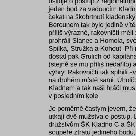
usiluje o postup z regionální
jeden bod za vedoucím Kladn
čekat na škobrtnutí kladens
Berounem tak bylo jedině vítě
příliš výrazně, rakovničtí měl
prohráli Slanec a Homola, své
Spilka, Stružka a Kohout. Př
dostal pak Grulich od kapitá
(stejně se mu příliš nedařilo) 
výhry. Rakovničtí tak splnili sv
na druhém místě sami. Úholič
Kladnem a tak naši hráči mus
v posledním kole.
Je poměrně častým jevem, že 
utkají dvě mužstva o postup. 
družstvům ŠK Kladno C a ŠK 
soupeře ztrátu jediného bodu