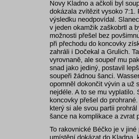
Novy Kladno a ačkoli byl soup
dokázala zvítězit vysoko 7:
výsledku neodpovídal. Slanec 
v jeden okamžik zaškobrtl a b
možnosti přešel bez povšimnut
při přechodu do koncovky zís
zahráli i Dočekal a Grulich. 
vyrovnaně, ale soupeř mu pak 
snad jako jediný, postavil lep
soupeři žádnou šanci. Wasserb
opomněl dokončit vývin a už s
nejdéle. A to se mu vyplatilo
koncovky přešel do prohrané. 
který si ale svou partii prohr
šance na komplikace a zvrat 
To rakovnické Béčko je v jiné 
umístění dokázat do Kladna, k