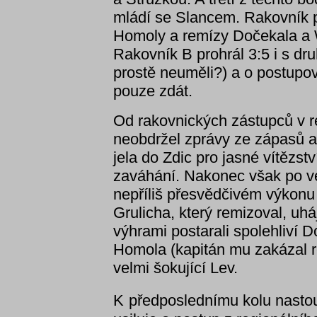
mládí se Slancem. Rakovník p
Homoly a remízy Dočekala a W
Rakovník B prohrál 3:5 i s d
prostě neuměli?) a o postupo
pouze zdát.
Od rakovnických zástupců v r
neobdržel zprávy ze zápasů a 
jela do Zdic pro jasné vítězst
zaváhání. Nakonec však po ve
nepříliš přesvědčivém výkonu
Grulicha, který remizoval, uháj
výhrami postarali spolehliví D
Homola (kapitán mu zakázal r
velmi šokující Lev.
K
předposlednímu kolu nastoup