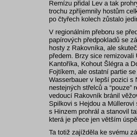
Remízu přidal Lev a tak proh
trochu zpříjemnily hostům ce
po čtyřech kolech zůstalo jed
V regionálním přeboru se pře
papírových předpokladů se záp
hosty z Rakovníka, ale skuteč
předem. Brzy sice remizovali
Kantoříka, Kohout Šlégra a D
Fojtíkem, ale ostatní partie s
Wasserbauer v lepší pozici s
nestejných střelců a “pouze” r
vedoucí Rakovník bránil věž
Spilkovi s Hejdou a Müllerovi
s Hinzem prohrál a stanovil t
která je přece jen větším ús
Ta totiž zajížděla ke svému z