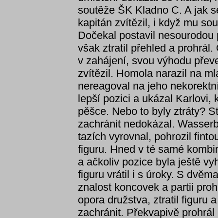
soutěže ŠK Kladno C. A jak se
kapitán zvítězil, i když mu s
Dočekal postavil nesourodou p
však ztratil přehled a prohrál
v zahájení, svou výhodu převed
zvítězil. Homola narazil na m
nereagoval na jeho nekorektní
lepší pozici a ukázal Karlovi, 
pěšce. Nebo to byly ztráty? St
zachránit nedokázal. Wasser
tazích vyrovnal, pohrozil finto
figuru. Hned v té samé kombi
a ačkoliv pozice byla ještě v
figuru vrátil i s úroky. S dvěm
znalost koncovek a partii proh
opora družstva, ztratil figuru 
zachránit. Překvapivě prohrál 