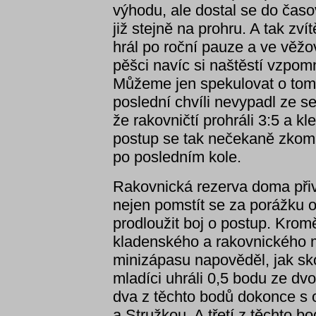
výhodu, ale dostal se do časo
již stejně na prohru. A tak zví
hrál po roční pauze a ve vě
pěšci navíc si naštěstí vzpom
Můžeme jen spekulovat o tom,
poslední chvíli nevypadl ze se
že rakovničtí prohráli 3:5 a kl
postup se tak nečekaně zkomp
po posledním kole.
Rakovnická rezerva doma při
nejen pomstít se za porážku o
prodloužit boj o postup. Kromě
kladenského a rakovnického m
minizápasu napověděl, jak sko
mladíci uhráli 0,5 bodu ze dvou
dva z těchto bodů dokonce s 
a Stružkou. A třetí z těchto b