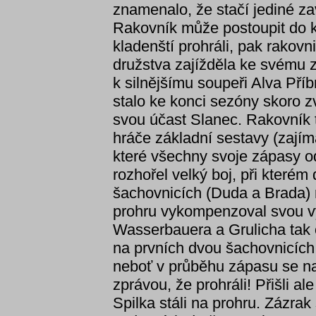
znamenalo, že stačí jediné z
Rakovník může postoupit do k
kladenští prohráli, pak rakov
družstva zajížděla ke svému 
k silnějšímu soupeři Alva Pří
stalo ke konci sezóny skoro 
svou účast Slanec. Rakovník t
hráče základní sestavy (zajím
které všechny svoje zápasy od
rozhořel velký boj, při kterém 
šachovnicích (Duda a Brada) r
prohru vykompenzoval svou v
Wasserbauera a Grulicha tak 
na prvních dvou šachovnicích. 
neboť v průběhu zápasu se na 
zprávou, že prohráli! Přišli al
Spilka stáli na prohru. Zázrak