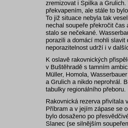
zremizovat i Spilka a Grulich.
překvapením, ale stále to byl
To již situace nebyla tak vesel
nechal soupeře překročit čas a
stalo se nečekané. Wasserbaue
porazili a domácí mohli slavit
neporazitelnost udrží i v další
K oslavě rakovnických přispělo
v Buštěhradě s tamním ambició
Müller, Homola, Wasserbauer 
a Grulich a nikdo neprohrál. B
tabulky regionálního přeboru.
Rakovnická rezerva přivítala 
Příbram a v jejím zápase se o 
bylo dosaženo po přesvědčivé
Slanec (se silnějším soupeřem