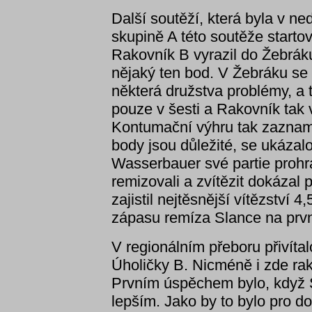
Další soutěží, která byla v ne
skupině A této soutěže starto
Rakovník B vyrazil do Žebrák
nějaký ten bod. V Žebráku se
některá družstva problémy, a t
pouze v šesti a Rakovník tak
Kontumační výhru tak zazname
body jsou důležité, se ukáza
Wasserbauer své partie prohrá
remizovali a zvítězit dokázal
zajistil nejtěsnější vítězství 
zápasu remíza Slance na prvn
V regionálním přeboru přivíta
Úholičky B. Nicméně i zde rako
Prvním úspěchem bylo, když S
lepším. Jako by to bylo pro d