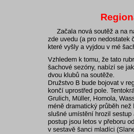
Region
Začala nová soutěž a na naši
zde uvedu (a pro nedostatek č
které vyšly a vyjdou v mé ša
Vzhledem k tomu, že tato rub
šachové sezóny, nabízí se jak
dvou klubů na soutěže.
Družstvo B bude bojovat v re
končí uprostřed pole. Tentokrá
Grulich, Müller, Homola, Was
méně dramatický průběh než b
slušné umístění hrozil sestup
postup jsou letos v přeboru o
v sestavě šanci mladíci (Sla