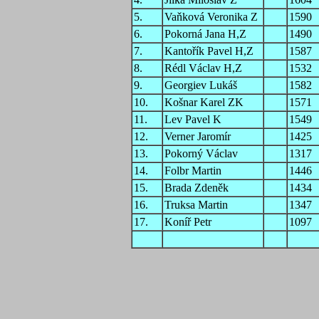
5.
Vaňková Veronika Z
1590
6.
Pokorná Jana H,Z
1490
7.
Kantořík Pavel H,Z
1587
8.
Rédl Václav H,Z
1532
9.
Georgiev Lukáš
1582
10.
Košnar Karel ZK
1571
11.
Lev Pavel K
1549
12.
Verner Jaromír
1425
13.
Pokorný Václav
1317
14.
Folbr Martin
1446
15.
Brada Zdeněk
1434
16.
Truksa Martin
1347
17.
Koníř Petr
1097