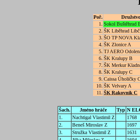
Poř.
Družstv
1.
Sokol Buštěhrad 
2.
ŠK Liběhrad Libč
3.
ŠO TP NOVA Kl
4.
ŠK Zlonice A
5.
TJ AERO Odolen
6.
ŠK Kralupy B
7.
ŠK Merkur Kladn
8.
ŠK Kralupy C
9.
Caissa Úholičky 
10.
ŠK Velvary A
11.
ŠK Rakovník C
Šach.
Jméno hráče
Typ
N EL
1.
Nachtigal Vlastimil Z
1768
2.
Beneš Miroslav Z
1697
3.
Stružka Vlastimil Z
1631
4.
Jilka Miloslav Z
1604