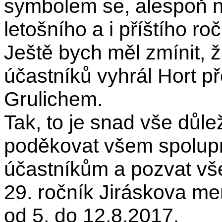
symbolem se, alespoň na
letošního a i příštího roč
Ještě bych měl zmínit, ž
účastníků vyhrál Hort 
Grulichem.
Tak, to je snad vše důl
poděkovat všem spolup
účastníkům a pozvat vše
29. ročník Jiráskova me
od 5. do 12.8.2017.