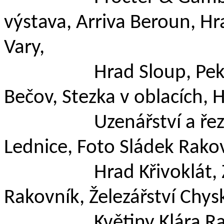
výstava, Arriva Beroun, H
Vary,
Hrad Sloup, Pekárna 
Bečov, Stezka v oblacích, 
Uzenářství a řeznict
Lednice, Foto Sládek Rako
Hrad Křivoklát, Záme
Rakovník, Železářství Chys
Květiny Klára Rakovn