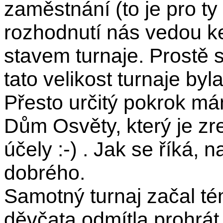
zaměstnání (to je pro ty
rozhodnutí nás vedou ke
stavem turnaje. Prostě
tato velikost turnaje by
Přesto určitý pokrok má
Dům Osvěty, který je z
účely :-) . Jak se říká,
dobrého.
Samotný turnaj začal t
děvčata odmítla prohrát 