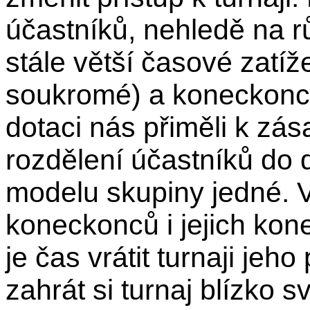
účastníků, nehledě na r
stále větší časové zatíž
soukromé) a koneckonců
dotaci nás přiměli k zás
rozdělení účastníků do d
modelu skupiny jedné. V
koneckonců i jejich kon
je čas vrátit turnaji je
zahrát si turnaj blízko 