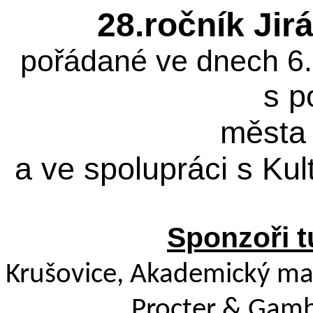
28.ročník Ji
pořádané ve dnech 6.
s p
města
a ve spolupráci s Ku
Sponzoři t
Krušovice, Akademický mal
Procter & Gamble 