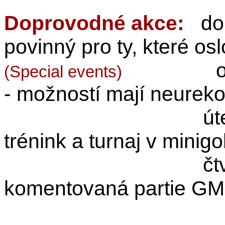
Doprovodné akce:
dop
povinný pro ty, které osl
(Special events)
- možností mají neurek
úterý 9.8.20
trénink a turnaj v minigo
čtvrtek 11.8.
komentovaná partie GM