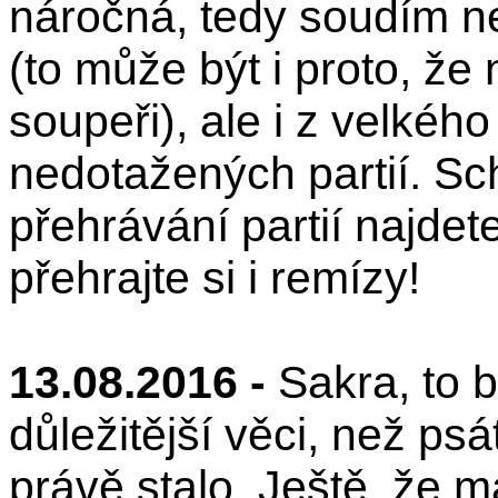
náročná, tedy soudím n
(to může být i proto, že
soupeři), ale i z velkéh
nedotažených partií. Schv
přehrávání partií najdet
přehrajte si i remízy!
13.08.2016 -
Sakra, to b
důležitější věci, než psá
právě stalo. Ještě, že m