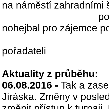
na náměstí zahradními 
pondělí, stř
nohejbal pro zájemce p
pořadateli
Aktuality z průběhu:
06.08.2016 -
Tak a zase
Jiráska. Změny v posled
změnit přístup k turnaji.